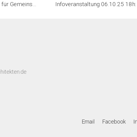
Petra Diesing im Podcast: Architektur für Gemeinschaft
hitekten.de
Email
Facebook
I