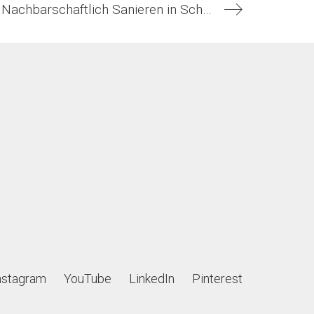
Infoveranstaltung 06.10.25 18h: Nachbarschaftlich Sanieren in Schnelsen
nstagram
YouTube
LinkedIn
Pinterest