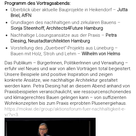
Programm des Vortragsabends:
Überblick über aktuelle Bauprojekte in Heikendorf –
Jutta
Briel, AfFN
Grundlagen des nachhaltigen und zirkulären Bauens –
Sonja Steenhoff, Architects4Future Hamburg
Nachhaltige Lösungsansätze aus der Praxis –
Petra
Diesing, Neustadtarchitekten Hamburg
Vorstellung des „Querbeet“-Projekts aus Lüneburg –
Bauen mit Holz, Stroh und Lehm –
Wilhelm von Helms
Das Publikum – BürgerInnen, PolitikerInnen und Verwaltung –
erfuhr viel Neues und war von allen Vorträgen total begeistert.
Unsere Beispiele sind positive Inspiration und zeigen
konkrete Ansätze, wie nachhaltige Architektur gestaltet
werden kann. Petra Diesing hat an diesem Abend anhand von
Praxisbeispielen veranschaulicht, wie ressourcenschonendes
und klimagerechtes Bauen gelingen kann – von suffizienten
Wohnkonzepten bis zum Praxis erprobten Plusenergiehaus.
https://mokwi.de/group/aktionsforum-fuer-nachhaltigkeit-e-
v/?v=3