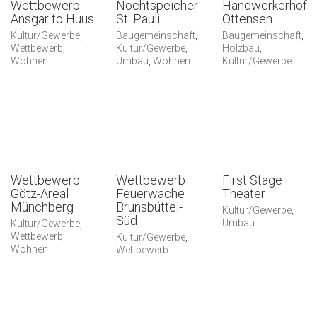
Wettbewerb
Nochtspeicher
Handwerkerhof
Ansgar to Huus
St. Pauli
Ottensen
Kultur/Gewerbe
,
Baugemeinschaft
,
Baugemeinschaft
,
Wettbewerb
,
Kultur/Gewerbe
,
Holzbau
,
Wohnen
Umbau
,
Wohnen
Kultur/Gewerbe
Wettbewerb
Wettbewerb
First Stage
Götz-Areal
Feuerwache
Theater
Münchberg
Brunsbüttel-
Kultur/Gewerbe
,
Süd
Umbau
Kultur/Gewerbe
,
Wettbewerb
,
Kultur/Gewerbe
,
Wohnen
Wettbewerb